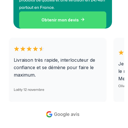
produits de qualité et une livraison en 24/48h
partout en France.
Obtenir mon devis

Livraison très rapide, interlocuteur de
Je r
confiance et se démène pour faire le
le r
maximum.
Merc
Olivi
Laëty 12 novembre