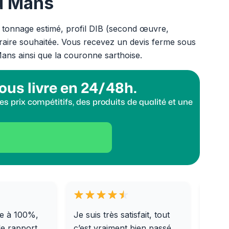
au Mans
 tonnage estimé, profil DIB (second œuvre,
horaire souhaitée. Vous recevez un devis ferme sous
ans ainsi que la couronne sarthoise.
ous livre en 24/48h.
s prix compétitifs, des produits de qualité et une
e à 100%,
Je suis très satisfait, tout
Livra
le rapport
c’est vraiment bien passé.
0/31,