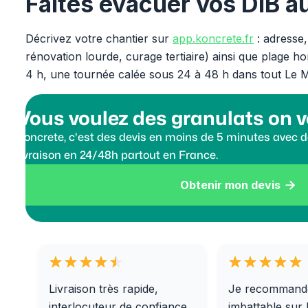
Faites évacuer vos DIB 
Décrivez votre chantier sur
app.koncrete.fr
: adresse,
rénovation lourde, curage tertiaire) ainsi que plage 
4 h, une tournée calée sous 24 à 48 h dans tout Le M
Vous voulez des granulats on v
Koncrete, c'est des devis en moins de 5 minutes avec de
livraison en 24/48h partout en France.
Obtenir mon devis

Livraison très rapide,
Je recommand
interlocuteur de confiance
imbattable sur 