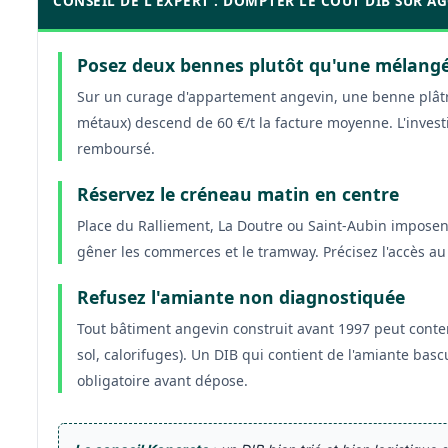
CONSEIL DE L'EXPERT : DOMPTER LE COÛT DIB SUR 
Posez deux bennes plutôt qu'une mélang
Sur un curage d'appartement angevin, une benne plâtr
métaux) descend de 60 €/t la facture moyenne. L'inves
remboursé.
Réservez le créneau matin en centre
Place du Ralliement, La Doutre ou Saint-Aubin impose
gêner les commerces et le tramway. Précisez l'accès au
Refusez l'amiante non diagnostiquée
Tout bâtiment angevin construit avant 1997 peut conte
sol, calorifuges). Un DIB qui contient de l'amiante bas
obligatoire avant dépose.