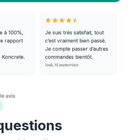
e à 100%,
Je suis très satisfait, tout
Livra
le rapport
c’est vraiment bien passé.
0/31,
Je compte passer d’autres
dalle
m Koncrete.
commandes bientôt.
parfa
José, 10 septembre
Ondine
 questions