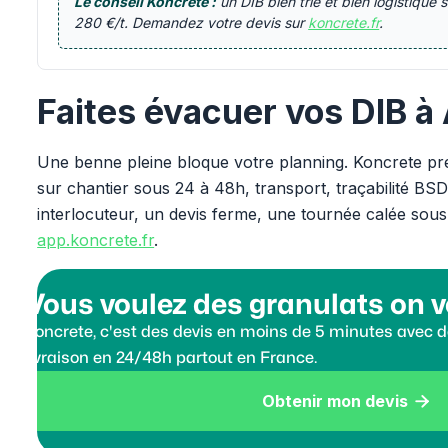
Le conseil Koncrete :
un DIB bien trié et bien logistique 
280 €/t. Demandez votre devis sur
koncrete.fr
.
Faites évacuer vos DIB à
Une benne pleine bloque votre planning. Koncrete pren
sur chantier sous 24 à 48h, transport, traçabilité BSD,
interlocuteur, un devis ferme, une tournée calée sou
app.koncrete.fr
.
Vous voulez des granulats on v
Koncrete, c'est des devis en moins de 5 minutes avec de
livraison en 24/48h partout en France.
Obtenir mon devis
