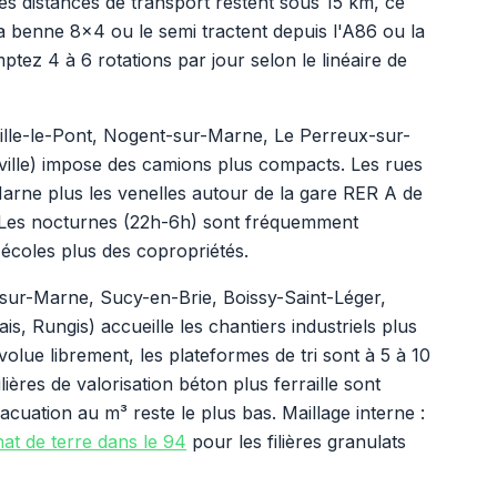
es distances de transport restent sous 15 km, ce
La benne 8x4 ou le semi tractent depuis l'A86 ou la
tez 4 à 6 rotations par jour selon le linéaire de
ille-le-Pont, Nogent-sur-Marne, Le Perreux-sur-
ille) impose des camions plus compacts. Les rues
Marne plus les venelles autour de la gare RER A de
. Les nocturnes (22h-6h) sont fréquemment
écoles plus des copropriétés.
l-sur-Marne, Sucy-en-Brie, Boissy-Saint-Léger,
s, Rungis) accueille les chantiers industriels plus
volue librement, les plateformes de tri sont à 5 à 10
ères de valorisation béton plus ferraille sont
acuation au m³ reste le plus bas. Maillage interne :
at de terre dans le 94
pour les filières granulats