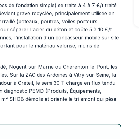
ocs de fondation simple) se traite à 4 à 7 €/t traité
devient grave recyclée, principalement utilisée en
raillé (poteaux, poutres, voiles porteurs,
ur séparer l'acier du béton et coûte 5 à 10 €/t
nnes, l'installation d'un concasseur mobile sur site
sortant pour le matériau valorisé, moins de
ndé, Nogent-sur-Marne ou Charenton-le-Pont, les
les. Sur la ZAC des Ardoines à Vitry-sur-Seine, la
dour à Créteil, le semi 30 T charge en flux tendu
Un diagnostic PEMD (Produits, Équipements,
0 m² SHOB démolis et oriente le tri amont qui pèse