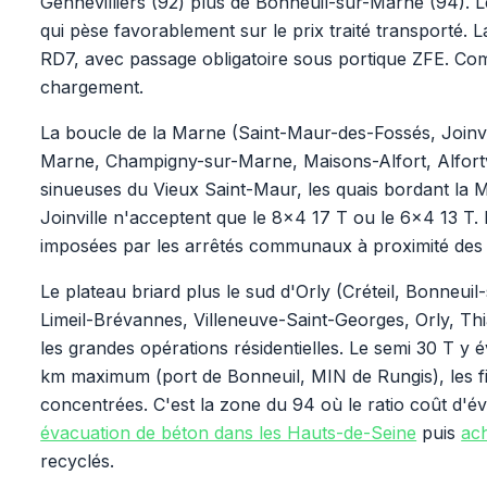
Gennevilliers (92) plus de Bonneuil-sur-Marne (94). L
qui pèse favorablement sur le prix traité transporté. 
RD7, avec passage obligatoire sous portique ZFE. Comp
chargement.
La boucle de la Marne (Saint-Maur-des-Fossés, Joinv
Marne, Champigny-sur-Marne, Maisons-Alfort, Alfortv
sinueuses du Vieux Saint-Maur, les quais bordant la 
Joinville n'acceptent que le 8x4 17 T ou le 6x4 13 T
imposées par les arrêtés communaux à proximité des 
Le plateau briard plus le sud d'Orly (Créteil, Bonneui
Limeil-Brévannes, Villeneuve-Saint-Georges, Orly, Thiai
les grandes opérations résidentielles. Le semi 30 T y é
km maximum (port de Bonneuil, MIN de Rungis), les fili
concentrées. C'est la zone du 94 où le ratio coût d'év
évacuation de béton dans les Hauts-de-Seine
puis
ach
recyclés.