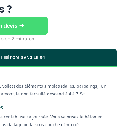
s ?

n devis
te en 2 minutes
DE BÉTON DANS LE 94
 voiles) des éléments simples (dalles, parpaings). Un
amont, le non ferraillé descend à 4 à 7 €/t.
es
e rentabilise sa journée. Vous valorisez le béton en
sous dallage ou la sous-couche d'enrobé.