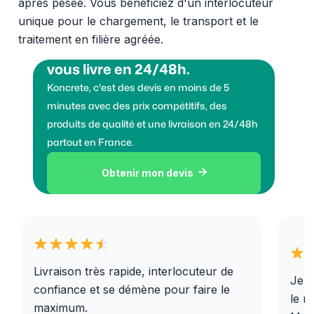
après pesée. Vous bénéficiez d'un interlocuteur
unique pour le chargement, le transport et le
traitement en filière agréée.
Vous voulez des granulats on
vous livre en 24/48h.
Koncrete, c'est des devis en moins de 5
minutes avec des prix compétitifs, des
produits de qualité et une livraison en 24/48h
partout en France.
Obtenir mon devis

Livraison très rapide, interlocuteur de
Je r
confiance et se démène pour faire le
le r
maximum.