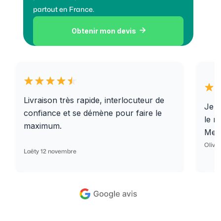
partout en France.
Obtenir mon devis

Livraison très rapide, interlocuteur de
Je r
confiance et se démène pour faire le
le r
maximum.
Merc
Olivi
Laëty 12 novembre