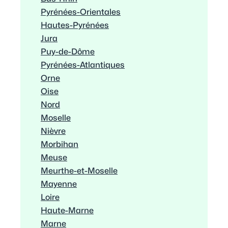
Pyrénées-Orientales
Hautes-Pyrénées
Jura
Puy-de-Dôme
Pyrénées-Atlantiques
Orne
Oise
Nord
Moselle
Nièvre
Morbihan
Meuse
Meurthe-et-Moselle
Mayenne
Loire
Haute-Marne
Marne