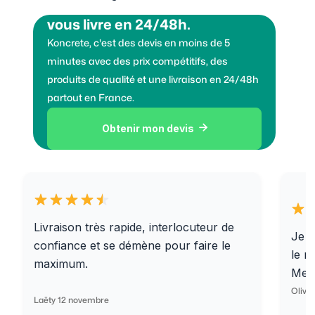
Vous voulez des granulats on
vous livre en 24/48h.
Koncrete, c'est des devis en moins de 5
minutes avec des prix compétitifs, des
produits de qualité et une livraison en 24/48h
partout en France.
Obtenir mon devis

Livraison très rapide, interlocuteur de
Je r
confiance et se démène pour faire le
le r
maximum.
Merc
Olivi
Laëty 12 novembre