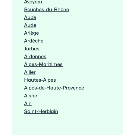
Aveyron
Bouches-du-Rhône
Aube
Aude
Ariège
Ardèche
Tarbes
Ardennes
Alpes-Maritimes
Allier
Hautes-Alpes
Alpes-de-Haute-Provence
Aisne
Ain
Saint-Herblain