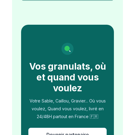
Vos granulats, où
et quand vous
voulez
Votre Sable, Caillou, Gravier... Où vous
voulez, Quand vous voulez, livré en
24/48H partout en France 🇫🇷
Devenir partenaire