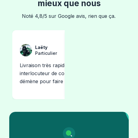
mieux que nous
Noté 4,8/5 sur Google avis, rien que ça.
Olivi
Laëty
Ondine
Pays
Particulier
Particulier
Je recomm
Livraison très rapide,
Livraison rapide et la grave
Rapid
imbattable 
interlocuteur de confiance et se
0/31,5 pour couler ma dalle
à l'é
qualité/prix
démène pour faire le maximum.
béton correspond parfaitem
Très s
Merci à la