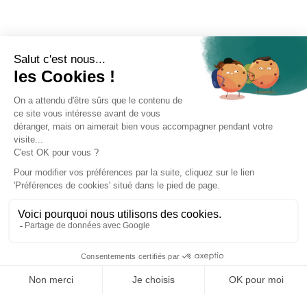
Informations
CGV
Mentions légales
Confidentialité
Copyright © Koncrete
150 rue du Chemin Vert 75011
SAS |
Paris