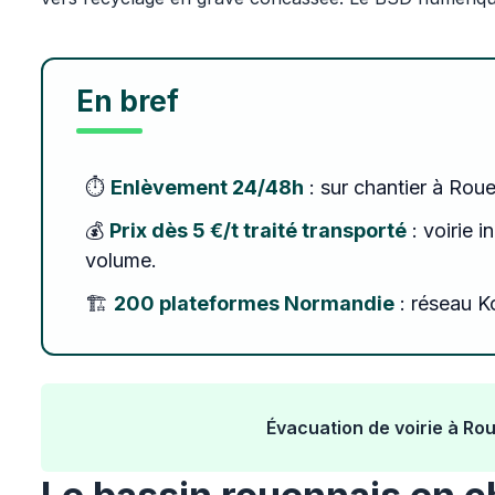
En bref
⏱️
Enlèvement 24/48h
: sur chantier à Roue
💰
Prix dès 5 €/t traité transporté
: voirie i
volume.
🏗️
200 plateformes Normandie
: réseau Ko
Évacuation de voirie à Ro