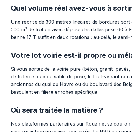
Quel volume réel avez-vous à sortir
Une reprise de 300 mètres linéaires de bordures sort
500 m² de trottoir avec dépose des dalles pèse 60 à 9
benne 17 T suffit en deux rotations ; au-delà, le sem
Votre lot voirie est-il propre ou mé
Si vous sortez de la voirie pure (béton, granit, pavés, 
de la terre ou à du sable de pose, le tout-venant non i
anciennes du quai du Havre ou du boulevard des Belges
basculent en filière enrobés spécifique.
Où sera traitée la matière ?
Nos plateformes partenaires sur Rouen et sa couronne 
vers recyclage en grave concassée. Le BSD numériqu