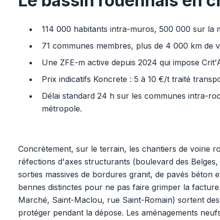
Le bassin rouennais en c
114 000 habitants intra-muros, 500 000 sur l
71 communes membres, plus de 4 000 km de vo
Une ZFE-m active depuis 2024 qui impose Crit'Ai
Prix indicatifs Koncrete : 5 à 10 €/t traité transp
Délai standard 24 h sur les communes intra-ro
métropole.
Concrètement, sur le terrain, les chantiers de voirie r
réfections d'axes structurants (boulevard des Belges
sorties massives de bordures granit, de pavés béton e
bennes distinctes pour ne pas faire grimper la facture
Marché, Saint-Maclou, rue Saint-Romain) sortent des da
protéger pendant la dépose. Les aménagements neufs 