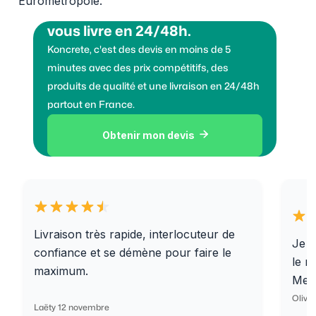
Eurométropole.
Vous voulez des granulats on
vous livre en 24/48h.
Koncrete, c'est des devis en moins de 5
minutes avec des prix compétitifs, des
produits de qualité et une livraison en 24/48h
partout en France.
Obtenir mon devis

Livraison très rapide, interlocuteur de
Je r
confiance et se démène pour faire le
le r
maximum.
Merc
Olivi
Laëty 12 novembre