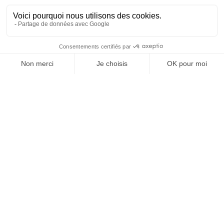
Vos granulats, où et
quand vous voulez