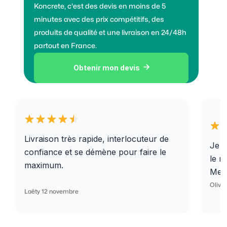
Koncrete, c'est des devis en moins de 5
minutes avec des prix compétitifs, des
produits de qualité et une livraison en 24/48h
partout en France.
Obtenir mon devis

Livraison très rapide, interlocuteur de
Je r
confiance et se démène pour faire le
le r
maximum.
Merc
Olivi
Laëty 12 novembre