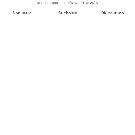
Vos granulats, où et
quand vous voulez
Devenir partenaire