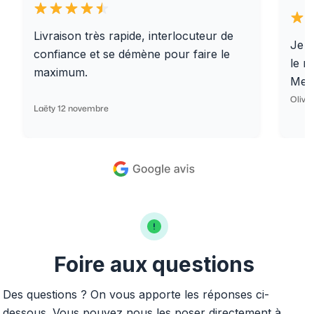
Livraison très rapide, interlocuteur de
Je r
confiance et se démène pour faire le
le r
maximum.
Merc
Olivi
Laëty 12 novembre
Foire aux questions
Des questions ? On vous apporte les réponses ci-
dessous. Vous pouvez nous les poser directement à