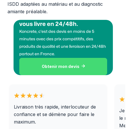
ISDD adaptées au matériau et au diagnostic
amiante préalable.
Vous voulez des granulats on
vous livre en 24/48h.
Koncrete, c'est des devis en moins de 5
minutes avec des prix compétitifs, des
produits de qualité et une livraison en 24/48h
partout en France.
Obtenir mon devis

Livraison très rapide, interlocuteur de
Je r
confiance et se démène pour faire le
le r
maximum.
Merc