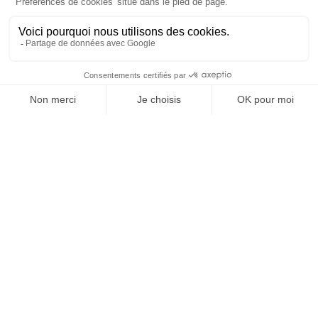
Vos granulats, où et
quand vous voulez