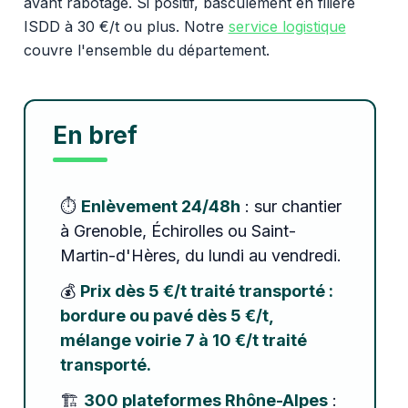
avant rabotage. Si positif, basculement en filière
ISDD à 30 €/t ou plus. Notre
service logistique
couvre l'ensemble du département.
En bref
⏱️
Enlèvement 24/48h
: sur chantier
à Grenoble, Échirolles ou Saint-
Martin-d'Hères, du lundi au vendredi.
💰
Prix dès 5 €/t traité transporté :
bordure ou pavé dès 5 €/t,
mélange voirie 7 à 10 €/t traité
transporté.
🏗️
300 plateformes Rhône-Alpes
: