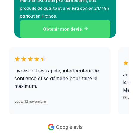
minutes avec des prix compétitifs, des
produits de qualité et une livraison en 24/48h
partout en France.
Obtenir mon devis

Livraison très rapide, interlocuteur de
Je r
confiance et se démène pour faire le
le r
maximum.
Merc
Olivi
Laëty 12 novembre