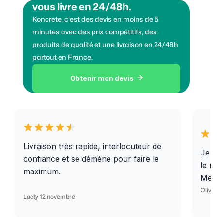
vous livre en 24/48h.
Koncrete, c'est des devis en moins de 5
minutes avec des prix compétitifs, des
produits de qualité et une livraison en 24/48h
partout en France.
Obtenir mon devis

Livraison très rapide, interlocuteur de
Je r
confiance et se démène pour faire le
le r
maximum.
Merc
Olivi
Laëty 12 novembre