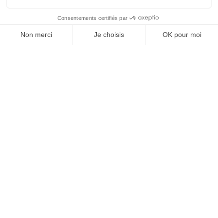
Vos granulats, où et
quand vous voulez
Devenir partenaire