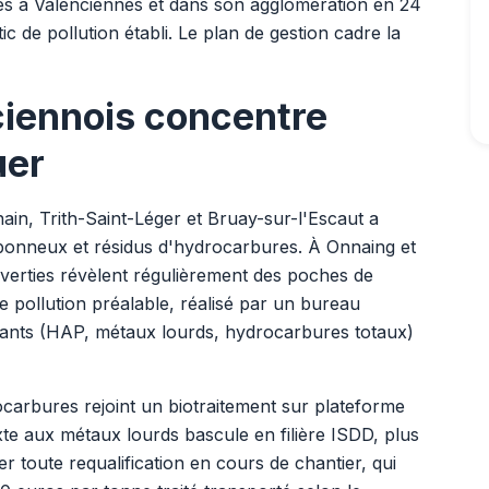
es à Valenciennes et dans son agglomération en 24
ic de pollution établi. Le plan de gestion cadre la
ciennois concentre
uer
nain, Trith-Saint-Léger et Bruay-sur-l'Escaut a
rbonneux et résidus d'hydrocarbures. À Onnaing et
nverties révèlent régulièrement des poches de
de pollution préalable, réalisé par un bureau
lluants (HAP, métaux lourds, hydrocarbures totaux)
arbures rejoint un biotraitement sur plateforme
ixte aux métaux lourds bascule en filière ISDD, plus
ter toute requalification en cours de chantier, qui