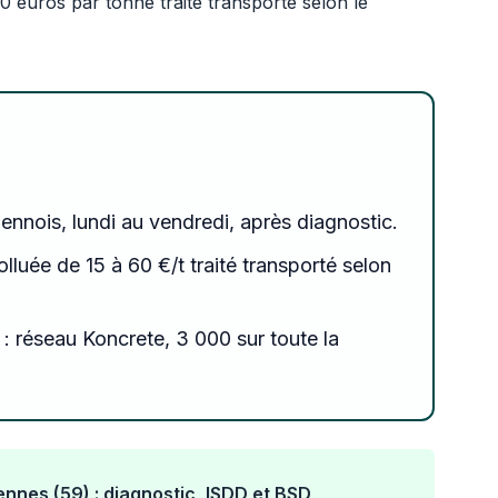
60 euros par tonne traité transporté selon le
iennois, lundi au vendredi, après diagnostic.
olluée de 15 à 60 €/t traité transporté selon
: réseau Koncrete, 3 000 sur toute la
ennes (59) : diagnostic, ISDD et BSD