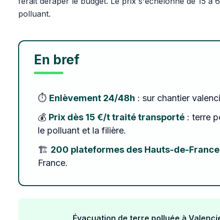
ferait déraper le budget. Le prix s'échelonne de 15 à 
polluant.
En bref
⏱️
Enlèvement 24/48h
: sur chantier valenc
💰
Prix dès 15 €/t traité transporté
: terre p
le polluant et la filière.
🏗️
200 plateformes des Hauts-de-France
France.
Évacuation de terre polluée à Valenci