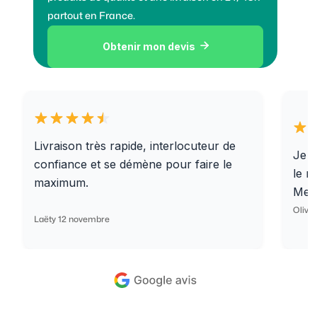
partout en France.
Obtenir mon devis

Livraison très rapide, interlocuteur de
Je r
confiance et se démène pour faire le
le r
maximum.
Merc
Olivi
Laëty 12 novembre