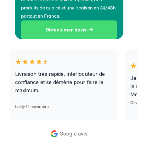
produits de qualité et une livraison en 24/48h
partout en France.
Obtenir mon devis

Livraison très rapide, interlocuteur de
Je r
confiance et se démène pour faire le
le r
maximum.
Merc
Olivi
Laëty 12 novembre