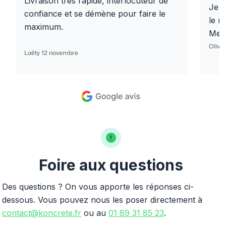
Livraison très rapide, interlocuteur de
Je r
confiance et se démène pour faire le
le r
maximum.
Merc
Olivi
Laëty 12 novembre
Foire aux questions
Des questions ? On vous apporte les réponses ci-
dessous. Vous pouvez nous les poser directement à
contact@koncrete.fr
ou au
01 89 31 85 23
.