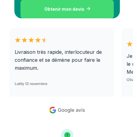
Obtenir mon devis

Livraison très rapide, interlocuteur de
Je r
confiance et se démène pour faire le
le r
maximum.
Merc
Olivi
Laëty 12 novembre