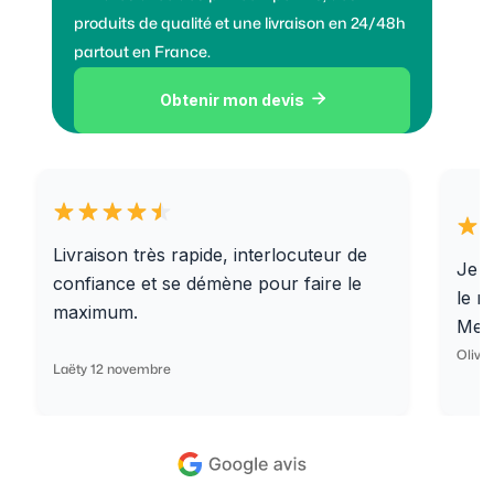
produits de qualité et une livraison en 24/48h
partout en France.
Obtenir mon devis

Livraison très rapide, interlocuteur de
Je r
confiance et se démène pour faire le
le r
maximum.
Merc
Olivi
Laëty 12 novembre