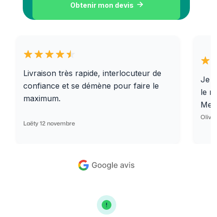
Obtenir mon devis

Livraison très rapide, interlocuteur de
Je r
confiance et se démène pour faire le
le r
maximum.
Merc
Olivi
Laëty 12 novembre