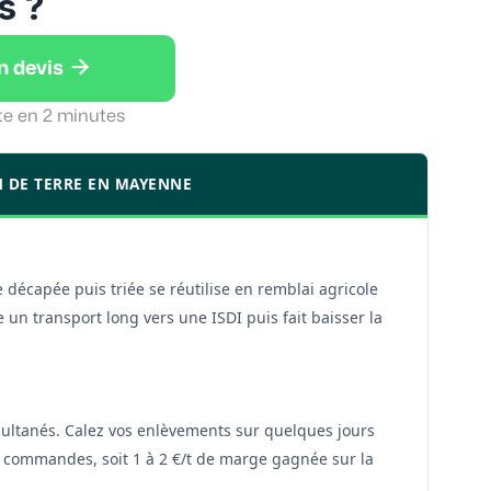
s ?

n devis
te en 2 minutes
N DE TERRE EN MAYENNE
 décapée puis triée se réutilise en remblai agricole
 un transport long vers une ISDI puis fait baisser la
multanés. Calez vos enlèvements sur quelques jours
s commandes, soit 1 à 2 €/t de marge gagnée sur la