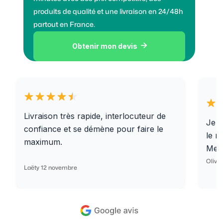
produits de qualité et une livraison en 24/48h
partout en France.
Obtenir mon devis

Livraison très rapide, interlocuteur de
Je r
confiance et se démène pour faire le
le r
maximum.
Merc
Olivi
Laëty 12 novembre