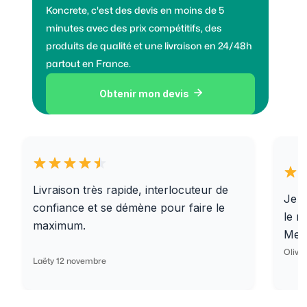
Koncrete, c'est des devis en moins de 5
minutes avec des prix compétitifs, des
produits de qualité et une livraison en 24/48h
partout en France.
Obtenir mon devis

Livraison très rapide, interlocuteur de
Je r
confiance et se démène pour faire le
le r
maximum.
Merc
Olivi
Laëty 12 novembre