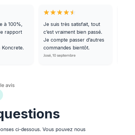
e à 100%,
Je suis très satisfait, tout
Livra
le rapport
c’est vraiment bien passé.
0/31,
Je compte passer d’autres
dalle
m Koncrete.
commandes bientôt.
parfa
José, 10 septembre
Ondine
 questions
ponses ci-dessous. Vous pouvez nous