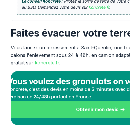
Le conseil Koncrete :
Pilotez la sortie de terre de votre 
au BSD. Demandez votre devis sur
koncrete.fr
.
Faites évacuer votre terr
Vous lancez un terrassement à Saint-Quentin, une fo
calons l'enlèvement sous 24 à 48h, en camion adapté
gratuit sur
koncrete.fr
.
Vous voulez des granulats on v
Koncrete, c'est des devis en moins de 5 minutes avec de
livraison en 24/48h partout en France.
Obtenir mon devis
