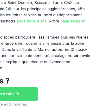
nt à Saint-Quentin, Soissons, Laon, Château-
 de 24h sur les principales agglomérations, 48h
es exutoires rapides au nord du département.
ussi notre
page terre Aisne
. Notre
page livraison
d'accès particulière : ses rampes plus ses ruelles
arge utile), quand la ville basse plus la zone
é. Dans la vallée de la Marne, autour de Château-
une contrainte de pente où le calage horaire évite
rrains explique que chaque enlèvement se
é.
s ?

n devis
te en 2 minutes