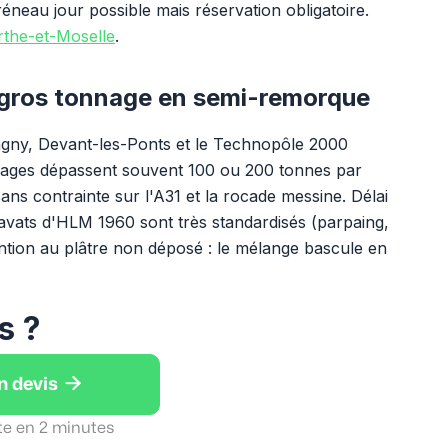
réneau jour possible mais réservation obligatoire.
the-et-Moselle
.
 gros tonnage en semi-remorque
gny, Devant-les-Ponts et le Technopôle 2000
nages dépassent souvent 100 ou 200 tonnes par
ns contrainte sur l'A31 et la rocade messine. Délai
avats d'HLM 1960 sont très standardisés (parpaing,
ttention au plâtre non déposé : le mélange bascule en
s ?

n devis
te en 2 minutes