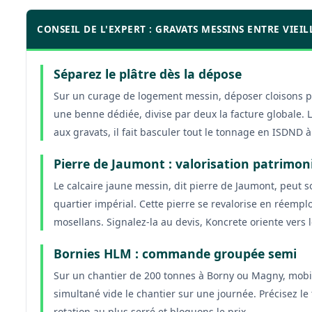
CONSEIL DE L'EXPERT : GRAVATS MESSINS ENTRE VIEIL
Séparez le plâtre dès la dépose
Sur un curage de logement messin, déposer cloisons pl
une benne dédiée, divise par deux la facture globale. Le
aux gravats, il fait basculer tout le tonnage en ISDND à 
Pierre de Jaumont : valorisation patrimon
Le calcaire jaune messin, dit pierre de Jaumont, peut sor
quartier impérial. Cette pierre se revalorise en réempl
mosellans. Signalez-la au devis, Koncrete oriente vers le
Bornies HLM : commande groupée semi
Sur un chantier de 200 tonnes à Borny ou Magny, mobi
simultané vide le chantier sur une journée. Précisez le 
rotation au plus serré et bloquons le prix.