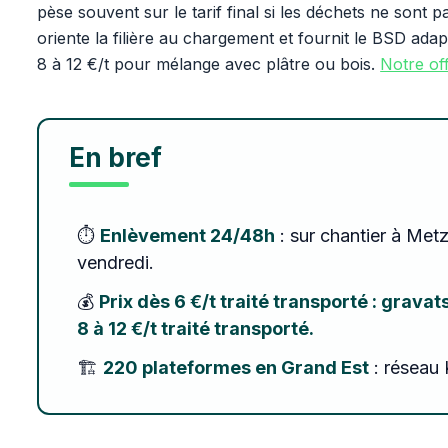
pèse souvent sur le tarif final si les déchets ne sont
oriente la filière au chargement et fournit le BSD adapt
8 à 12 €/t pour mélange avec plâtre ou bois.
Notre off
En bref
⏱️
Enlèvement 24/48h
: sur chantier à Met
vendredi.
💰
Prix dès 6 €/t traité transporté : grava
8 à 12 €/t traité transporté.
🏗️
220 plateformes en Grand Est
: réseau 