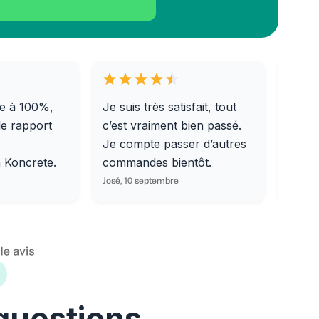
e à 100%,
Je suis très satisfait, tout
Livra
le rapport
c’est vraiment bien passé.
0/31,
Je compte passer d’autres
dalle
m Koncrete.
commandes bientôt.
parfa
José, 10 septembre
Ondine
 questions