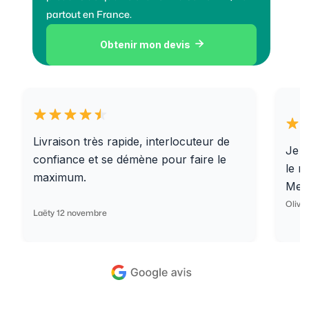
partout en France.
Obtenir mon devis

Livraison très rapide, interlocuteur de
Je r
confiance et se démène pour faire le
le r
maximum.
Merc
Olivi
Laëty 12 novembre