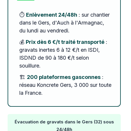
⏱️
Enlèvement 24/48h
: sur chantier
dans le Gers, d'Auch à l'Armagnac,
du lundi au vendredi.
💰
Prix dès 6 €/t traité transporté
:
gravats inertes 6 à 12 €/t en ISDI,
ISDND de 90 à 180 €/t selon
souillure.
🏗️
200 plateformes gasconnes
:
réseau Koncrete Gers, 3 000 sur toute
la France.
Évacuation de gravats dans le Gers (32) sous
24/48h