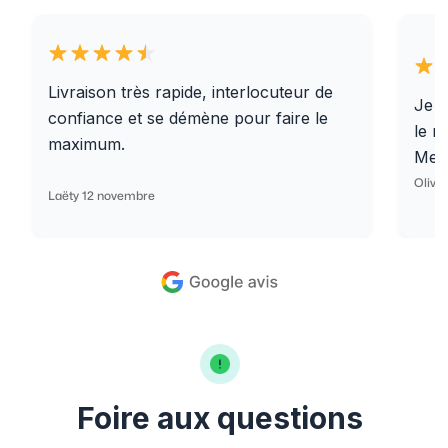
Livraison très rapide, interlocuteur de
Je r
confiance et se démène pour faire le
le r
maximum.
Merc
Olivi
Laëty 12 novembre
Foire aux questions