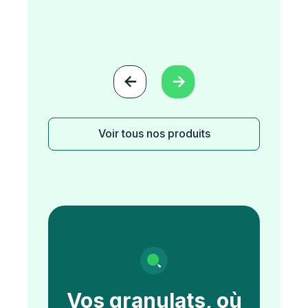


Voir tous nos produits
Vos granulats, où