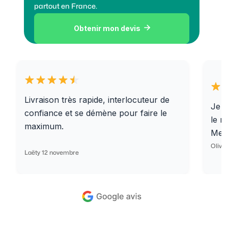
partout en France.
Obtenir mon devis

Livraison très rapide, interlocuteur de
Je r
confiance et se démène pour faire le
le r
maximum.
Merc
Olivi
Laëty 12 novembre