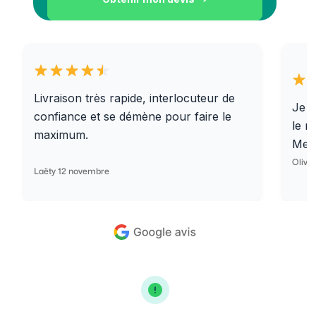
Livraison très rapide, interlocuteur de
Je r
confiance et se démène pour faire le
le r
maximum.
Merc
Olivi
Laëty 12 novembre