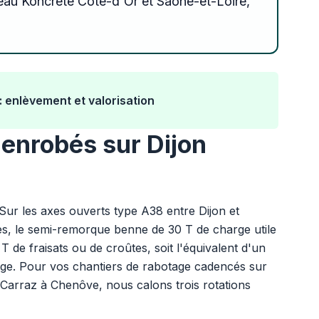
eau Koncrete Côte-d'Or et Saône-et-Loire,
: enlèvement et valorisation
enrobés sur Dijon
. Sur les axes ouverts type A38 entre Dijon et
es, le semi-remorque benne de 30 T de charge utile
 de fraisats ou de croûtes, soit l'équivalent d'un
rge. Pour vos chantiers de rabotage cadencés sur
-Carraz à Chenôve, nous calons trois rotations