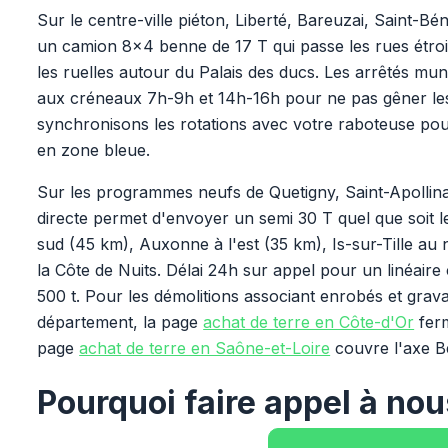
Sur le centre-ville piéton, Liberté, Bareuzai, Saint-Bé
un camion 8x4 benne de 17 T qui passe les rues étro
les ruelles autour du Palais des ducs. Les arrêtés mu
aux créneaux 7h-9h et 14h-16h pour ne pas gêner le
synchronisons les rotations avec votre raboteuse pou
en zone bleue.
Sur les programmes neufs de Quetigny, Saint-Apollinai
directe permet d'envoyer un semi 30 T quel que soit 
sud (45 km), Auxonne à l'est (35 km), Is-sur-Tille au 
la Côte de Nuits. Délai 24h sur appel pour un linéair
500 t. Pour les démolitions associant enrobés et grava
département, la page
achat de terre en Côte-d'Or
ferm
page
achat de terre en Saône-et-Loire
couvre l'axe 
Pourquoi faire appel à nou