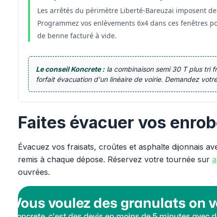
Les arrêtés du périmètre Liberté-Bareuzai imposent de
Programmez vos enlèvements 6x4 dans ces fenêtres pou
de benne facturé à vide.
Le conseil Koncrete :
la combinaison semi 30 T plus tri f
forfait évacuation d'un linéaire de voirie. Demandez votr
Faites évacuer vos enrob
Évacuez vos fraisats, croûtes et asphalte dijonnais a
remis à chaque dépose. Réservez votre tournée sur
a
ouvrées.
Vous voulez des granulats on v
Koncrete, c'est des devis en moins de 5 minutes avec de