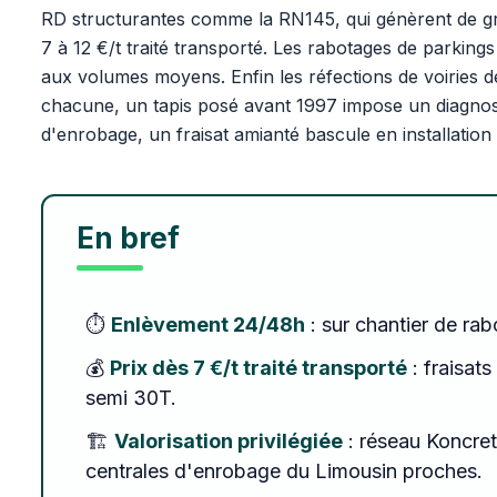
RD structurantes comme la RN145, qui génèrent de gro
7 à 12 €/t traité transporté. Les rabotages de parkings
aux volumes moyens. Enfin les réfections de voiries d
chacune, un tapis posé avant 1997 impose un diagnosti
d'enrobage, un fraisat amianté bascule en installatio
En bref
⏱️
Enlèvement 24/48h
: sur chantier de ra
💰
Prix dès 7 €/t traité transporté
: fraisats
semi 30T.
🏗️
Valorisation privilégiée
: réseau Koncret
centrales d'enrobage du Limousin proches.