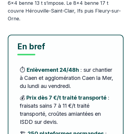
6x4 benne 13 t s’impose. Le 8x4 benne 17 t
couvre Hérouville-Saint-Clair, Ifs puis Fleury-sur-
Orne.
En bref
⏱️
Enlèvement 24/48h
: sur chantier
à Caen et agglomération Caen la Mer,
du lundi au vendredi.
💰
Prix dès 7 €/t traité transporté
:
fraisats sains 7 à 11 €/t traité
transporté, croûtes amiantées en
ISDD sur devis.
🏗️
250 plateformes normandes
: