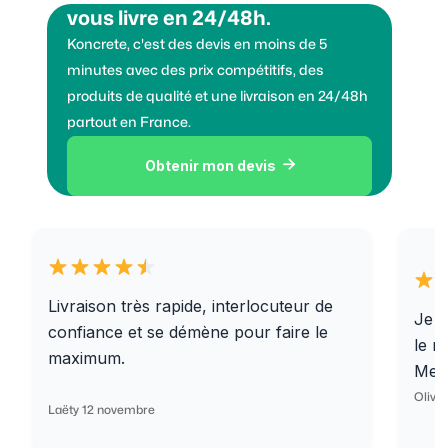
vous livre en 24/48h.
Koncrete, c'est des devis en moins de 5
minutes avec des prix compétitifs, des
produits de qualité et une livraison en 24/48h
partout en France.
Obtenir mon devis

Livraison très rapide, interlocuteur de
Je r
confiance et se démène pour faire le
le r
maximum.
Merc
Olivi
Laëty 12 novembre