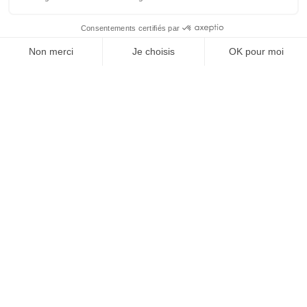
Vos granulats, où et
quand vous voulez
Devenir partenaire