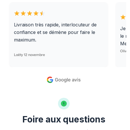
Livraison très rapide, interlocuteur de
Je r
confiance et se démène pour faire le
le r
maximum.
Merc
Olivi
Laëty 12 novembre
Foire aux questions