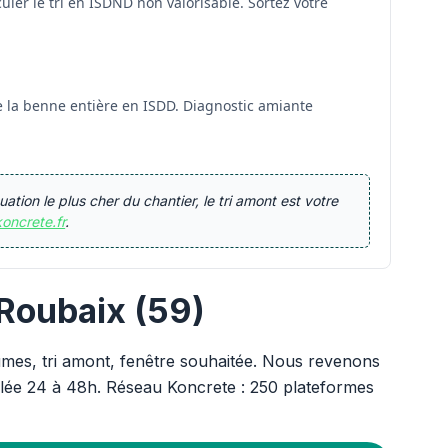
uler le tri en ISDND non valorisable. Sortez votre
 la benne entière en ISDD. Diagnostic amiante
ation le plus cher du chantier, le tri amont est votre
koncrete.fr
.
 Roubaix (59)
umes, tri amont, fenêtre souhaitée. Nous revenons
calée 24 à 48h. Réseau Koncrete : 250 plateformes