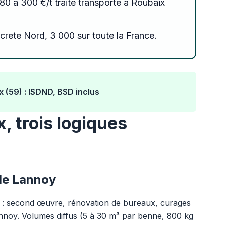
80 à 300 €/t traité transporté à Roubaix
crete Nord, 3 000 sur toute la France.
 (59) : ISDND, BSD inclus
, trois logiques
 de Lannoy
res : second œuvre, rénovation de bureaux, curages
noy. Volumes diffus (5 à 30 m³ par benne, 800 kg