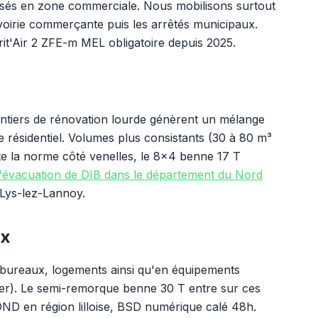
posés en zone commerciale. Nous mobilisons surtout
voirie commerçante puis les arrêtés municipaux.
rit'Air 2 ZFE-m MEL obligatoire depuis 2025.
chantiers de rénovation lourde génèrent un mélange
e résidentiel. Volumes plus consistants (30 à 80 m³
te la norme côté venelles, le 8x4 benne 17 T
l'évacuation de DIB dans le département du Nord
 Lys-lez-Lannoy.
ix
en bureaux, logements ainsi qu'en équipements
ier). Le semi-remorque benne 30 T entre sur ces
ISDND en région lilloise, BSD numérique calé 48h.