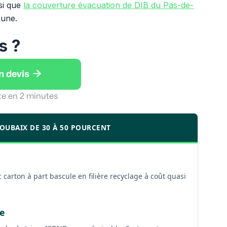
si que
la couverture évacuation de DIB du Pas-de-
hune.
s ?

n devis
te en 2 minutes
ROUBAIX DE 30 À 50 POURCENT
 carton à part bascule en filière recyclage à coût quasi
e