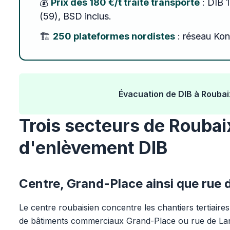
💰
Prix dès 180 €/t traité transporté
: DIB 1
(59), BSD inclus.
🏗️
250 plateformes nordistes
: réseau Kon
Évacuation de DIB à Roubaix
Trois secteurs de Roubaix
d'enlèvement DIB
Centre, Grand-Place ainsi que rue
Le centre roubaisien concentre les chantiers tertiai
de bâtiments commerciaux Grand-Place ou rue de Lan