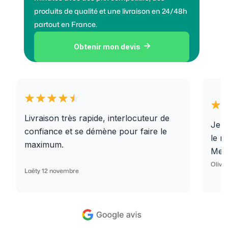
produits de qualité et une livraison en 24/48h
partout en France.
Obtenir mon devis

Livraison très rapide, interlocuteur de
Je r
confiance et se démène pour faire le
le r
maximum.
Merc
Olivi
Laëty 12 novembre