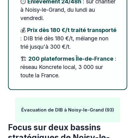
⏱️
Enlèvement 24/48h
: sur chantier
à Noisy-le-Grand, du lundi au
vendredi.
💰
Prix dès 180 €/t traité transporté
: DIB trié dès 180 €/t, mélange non
trié jusqu'à 300 €/t.
🏗️
200 plateformes Île-de-France
:
réseau Koncrete local, 3 000 sur
toute la France.
Évacuation de DIB à Noisy-le-Grand (93)
Focus sur deux bassins
stratégiques de Noisy-le-