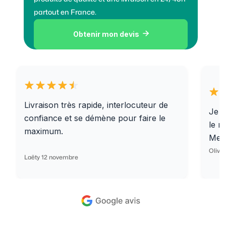
partout en France.
Obtenir mon devis

Livraison très rapide, interlocuteur de
Je r
confiance et se démène pour faire le
le r
maximum.
Merc
Olivi
Laëty 12 novembre