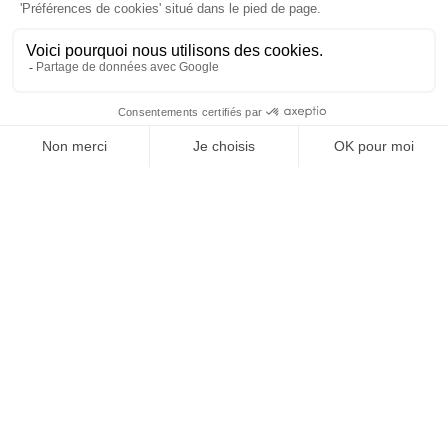
Vos granulats, où et
quand vous voulez