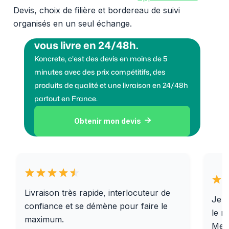
Devis, choix de filière et bordereau de suivi
organisés en un seul échange.
Vous voulez des granulats on
vous livre en 24/48h.
Koncrete, c'est des devis en moins de 5
minutes avec des prix compétitifs, des
produits de qualité et une livraison en 24/48h
partout en France.
Obtenir mon devis

Livraison très rapide, interlocuteur de
Je r
confiance et se démène pour faire le
le r
maximum.
Merc