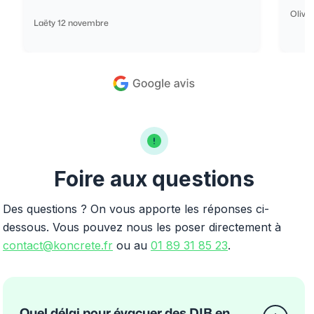
Olivi
Laëty 12 novembre
Foire aux questions
Des questions ? On vous apporte les réponses ci-
dessous. Vous pouvez nous les poser directement à
contact@koncrete.fr
ou au
01 89 31 85 23
.
Quel délai pour évacuer des DIB en