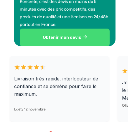
Koncrete, c'est des devis en moins de 5
minutes avec des prix compétitifs, des
produits de qualité et une livraison en 24/48h
partout en France.
Obtenir mon devis

Livraison très rapide, interlocuteur de
Je r
confiance et se démène pour faire le
le r
maximum.
Merc
Olivi
Laëty 12 novembre