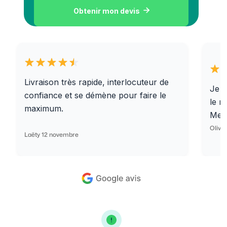
Obtenir mon devis

Livraison très rapide, interlocuteur de
Je r
confiance et se démène pour faire le
le r
maximum.
Merc
Olivi
Laëty 12 novembre