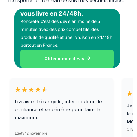
transporté, bordereau de suivi des déchets inclus.
Vous voulez des granulats on
vous livre en 24/48h.
Koncrete, c'est des devis en moins de 5
minutes avec des prix compétitifs, des
produits de qualité et une livraison en 24/48h
partout en France.
Obtenir mon devis

Livraison très rapide, interlocuteur de
Je r
confiance et se démène pour faire le
le r
maximum.
Merc
Olivi
Laëty 12 novembre