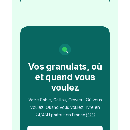
Vos granulats, où
et quand vous
voulez
Votre Sable, Caillou, Gravier... Où vous
voulez, Quand vous voulez, livré en
24/48H partout en France 🇫🇷