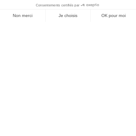
Vos granulats, où et
quand vous voulez
Devenir partenaire