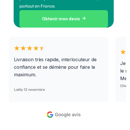
partout en France.
Obtenir mon devis

Livraison très rapide, interlocuteur de
Je r
confiance et se démène pour faire le
le r
maximum.
Merc
Olivi
Laëty 12 novembre