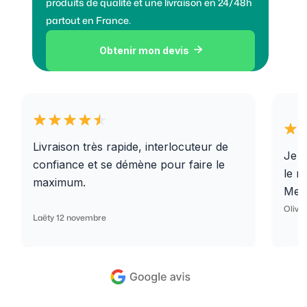
produits de qualité et une livraison en 24/48h
partout en France.
Obtenir mon devis

Livraison très rapide, interlocuteur de
Je r
confiance et se démène pour faire le
le r
maximum.
Merc
Olivi
Laëty 12 novembre