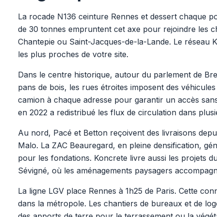
La rocade N136 ceinture Rennes et dessert chaque po
de 30 tonnes empruntent cet axe pour rejoindre les c
Chantepie ou Saint-Jacques-de-la-Lande. Le réseau Kon
les plus proches de votre site.
Dans le centre historique, autour du parlement de Bre
pans de bois, les rues étroites imposent des véhicule
camion à chaque adresse pour garantir un accès sans 
en 2022 a redistribué les flux de circulation dans plusi
Au nord, Pacé et Betton reçoivent des livraisons depu
Malo. La ZAC Beauregard, en pleine densification, gé
pour les fondations. Koncrete livre aussi les projets
Sévigné, où les aménagements paysagers accompagnen
La ligne LGV place Rennes à 1h25 de Paris. Cette conne
dans la métropole. Les chantiers de bureaux et de loge
des apports de terre pour le terrassement ou la végétal