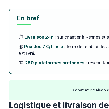
En bref
⏱️
Livraison 24h
: sur chantier à Rennes et 
💰
Prix dès 7 €/t livré
: terre de remblai dès 7
€/t livré.
🏗️
250 plateformes bretonnes
: réseau Kon
Achat et livraison 
Logistique et livraison d