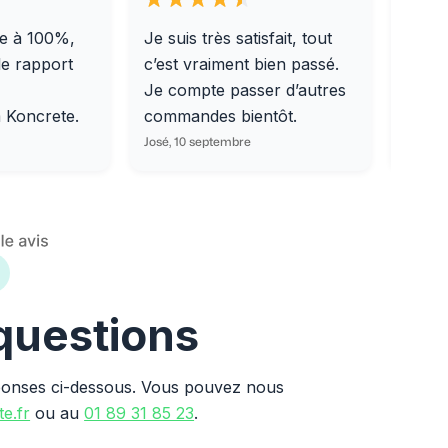
e à 100%,
Je suis très satisfait, tout
Livra
le rapport
c’est vraiment bien passé.
0/31,
Je compte passer d’autres
dalle
m Koncrete.
commandes bientôt.
parfa
José, 10 septembre
Ondine
 questions
ponses ci-dessous. Vous pouvez nous
e.fr
ou au
01 89 31 85 23
.