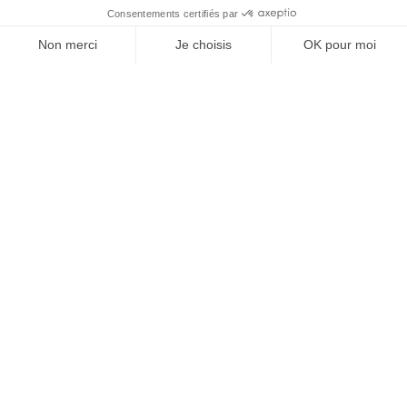
Vos granulats, où et
quand vous voulez
Devenir partenaire