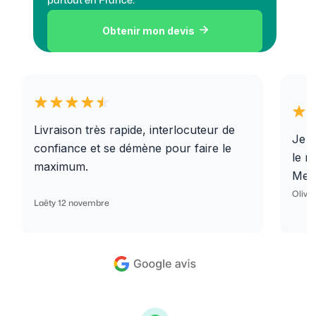
partout en France.
Obtenir mon devis

Livraison très rapide, interlocuteur de
Je r
confiance et se démène pour faire le
le r
maximum.
Merc
Olivi
Laëty 12 novembre