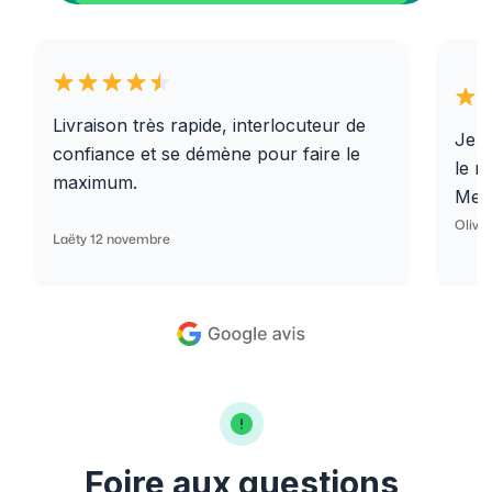
Livraison très rapide, interlocuteur de
Je r
confiance et se démène pour faire le
le r
maximum.
Merc
Olivi
Laëty 12 novembre
Foire aux questions